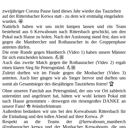
zweijähriger Corona Pause fand dieses Jahr wieder das Tauziehen
auf der Rittersbacher Kerwa statt - zu dem wir erstmalig eingeladen
wurden. 🤩
Natürlich haben wir uns nicht lumpen lassen und ein Team
bestehend aus 6 Kerwaboum nach Rittersbach geschickt, um den
Pokal nach Hause zu holen. Nach der Auslosung stand fest, dass wir
gegen die Mambercher und Rothauracher in der Gruppenphase
antreten dürfen.
Die erste Runde gegen Mamberch (Video 1) haben unsere Männer
für sich entscheiden können. 💪🏼
Auch das zweite Match gegen die Rothauracher (Video 2) ergab
einen klaren Sieg für Petersgmünd. 💪🏼
Zuletzt durften wir im Finale gegen die Mosbacher (Video 3)
antreten. Auch hier gingen wir als Sieger hervor und durften uns
somit als Gesamtsieger des diesjährigen Tauziehens feiern! 🏆
Ohne unseren Fanclub aus Petersgmünd, der uns vor Ort zahlreich
unterstützt und angefeuert hat, hätten wir wohl keinen Pokal mit
nach Hause genommen - deswegen ein riesengroßes DANKE an
unsere Fans! 🍻 #eindorfeinteam
Außerdem bedanken wir uns bei den Kerwaboum Rittersbach für
die Einladung und den tollen Abend auf ihrer Kerwa. 🎉
Respekt an die Teams der @kerwaboum_mamberch
@rothauracher_kerwa und der Mosbacher Kerwaboum, die uns