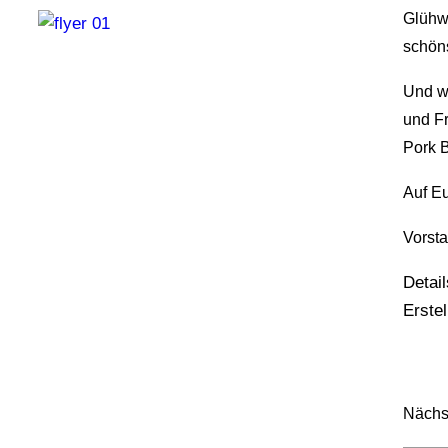
Glühwe
schöns
Und wi
und F
Pork B
Auf E
Vorsta
Detail
Erste
Nächs