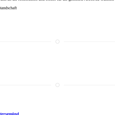
tandschaft
etersgmünd