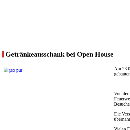
Getränkeausschank bei Open House
Am 23.03
gebaute
Von der 
Feuerweh
Besuche
Die Vers
übernahm
Vielen D